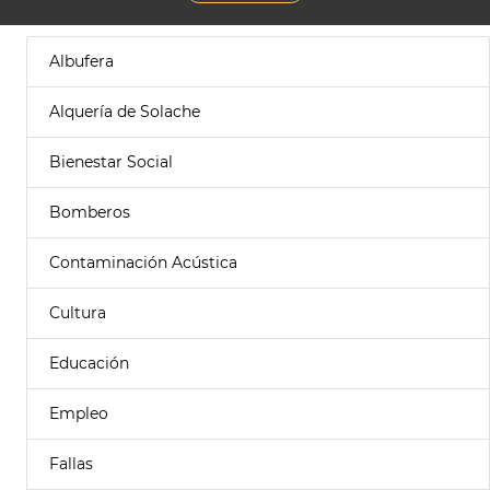
Albufera
Alquería de Solache
Bienestar Social
Bomberos
Contaminación Acústica
Cultura
Educación
Empleo
Fallas