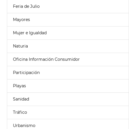
Feria de Julio
Mayores
Mujer e Igualdad
Naturia
Oficina Información Consumidor
Participación
Playas
Sanidad
Tráfico
Urbanismo