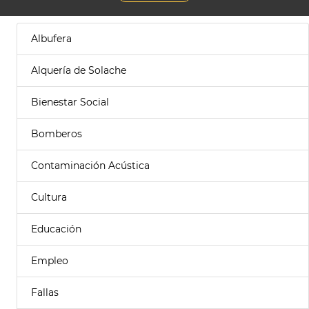
Albufera
Alquería de Solache
Bienestar Social
Bomberos
Contaminación Acústica
Cultura
Educación
Empleo
Fallas