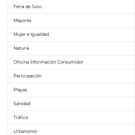
Feria de Julio
Mayores
Mujer e Igualdad
Naturia
Oficina Información Consumidor
Participación
Playas
Sanidad
Tráfico
Urbanismo