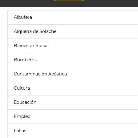
Albufera
Alquería de Solache
Bienestar Social
Bomberos
Contaminación Acústica
Cultura
Educación
Empleo
Fallas