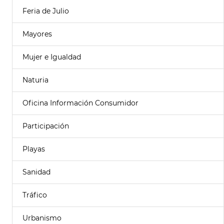
Feria de Julio
Mayores
Mujer e Igualdad
Naturia
Oficina Información Consumidor
Participación
Playas
Sanidad
Tráfico
Urbanismo