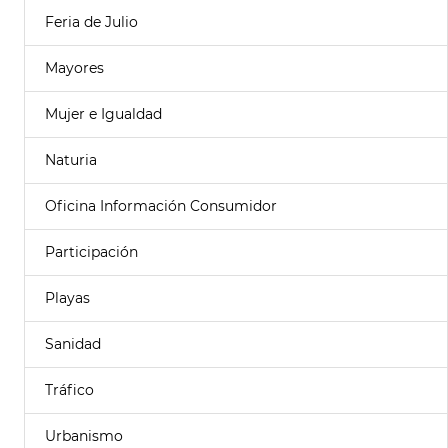
Feria de Julio
Mayores
Mujer e Igualdad
Naturia
Oficina Información Consumidor
Participación
Playas
Sanidad
Tráfico
Urbanismo