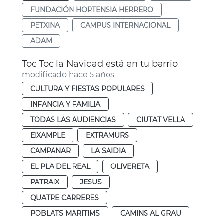
FUNDACIÓN HORTENSIA HERRERO
PETXINA
CAMPUS INTERNACIONAL
ADAM
Toc Toc la Navidad está en tu barrio
modificado hace 5 años
CULTURA Y FIESTAS POPULARES
INFANCIA Y FAMILIA
TODAS LAS AUDIENCIAS
CIUTAT VELLA
EIXAMPLE
EXTRAMURS
CAMPANAR
LA SAIDIA
EL PLA DEL REAL
OLIVERETA
PATRAIX
JESUS
QUATRE CARRERES
POBLATS MARITIMS
CAMINS AL GRAU