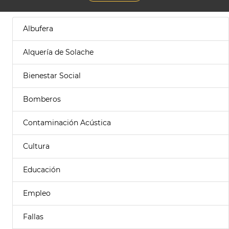
Albufera
Alquería de Solache
Bienestar Social
Bomberos
Contaminación Acústica
Cultura
Educación
Empleo
Fallas