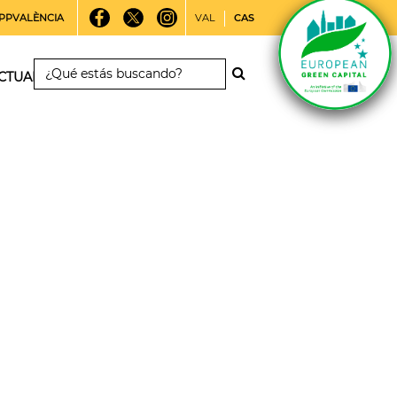
PPVALÈNCIA
VAL
CAS
CTUALIDAD