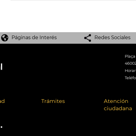
Páginas de Interés
Redes Sociales
Plaça
46002
Horari
Teléf
ad
Trámites
Atención
ciudadana
.