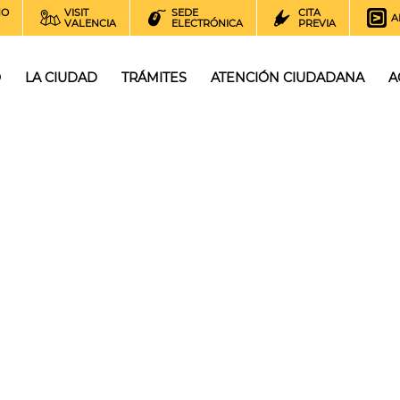
NO
VISIT
SEDE
CITA
A
VALENCIA
ELECTRÓNICA
PREVIA
O
LA CIUDAD
TRÁMITES
ATENCIÓN CIUDADANA
A