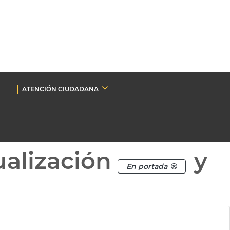
ATENCIÓN CIUDADANA
ualización
y
En portada