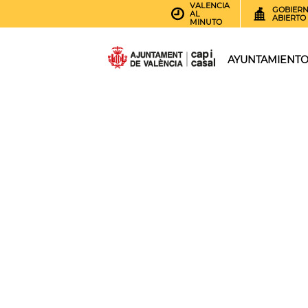
VALENCIA
GOBIER
AL
ABIERTO
MINUTO
AYUNTAMIENT