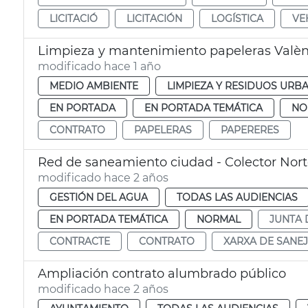
LICITACIÓ
LICITACIÓN
LOGÍSTICA
VE
Limpieza y mantenimiento papeleras Valèn
modificado hace 1 año
MEDIO AMBIENTE
LIMPIEZA Y RESIDUOS URB
EN PORTADA
EN PORTADA TEMÁTICA
NO
CONTRATO
PAPELERAS
PAPERERES
Red de saneamiento ciudad - Colector Nor
modificado hace 2 años
GESTIÓN DEL AGUA
TODAS LAS AUDIENCIAS
EN PORTADA TEMÁTICA
NORMAL
JUNTA 
CONTRACTE
CONTRATO
XARXA DE SANE
Ampliación contrato alumbrado público
modificado hace 2 años