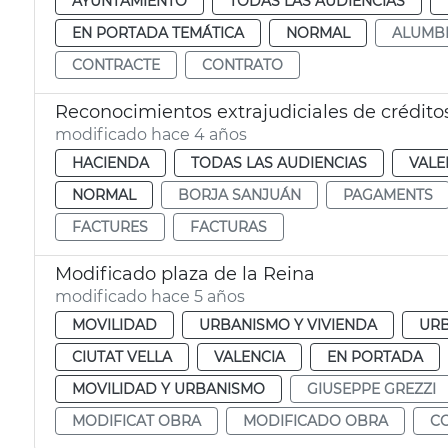
AYUNTAMIENTO
TODAS LAS AUDIENCIAS
EN PORTADA TEMÁTICA
NORMAL
ALUMB
CONTRACTE
CONTRATO
Reconocimientos extrajudiciales de crédito
modificado hace 4 años
HACIENDA
TODAS LAS AUDIENCIAS
VALE
NORMAL
BORJA SANJUÁN
PAGAMENTS
FACTURES
FACTURAS
Modificado plaza de la Reina
modificado hace 5 años
MOVILIDAD
URBANISMO Y VIVIENDA
UR
CIUTAT VELLA
VALENCIA
EN PORTADA
MOVILIDAD Y URBANISMO
GIUSEPPE GREZZI
MODIFICAT OBRA
MODIFICADO OBRA
C