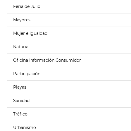
Feria de Julio
Mayores
Mujer e Igualdad
Naturia
Oficina Información Consumidor
Participación
Playas
Sanidad
Tráfico
Urbanismo