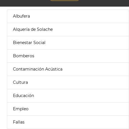
Albufera
Alquería de Solache
Bienestar Social
Bomberos
Contaminación Acústica
Cultura
Educación
Empleo
Fallas