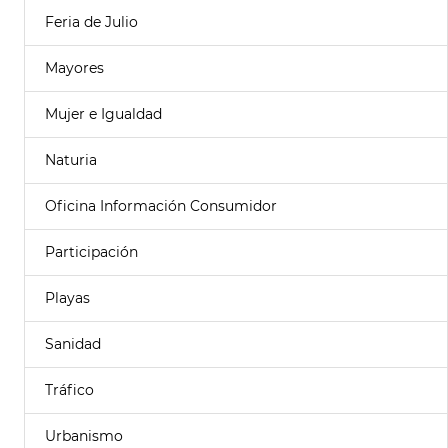
Feria de Julio
Mayores
Mujer e Igualdad
Naturia
Oficina Información Consumidor
Participación
Playas
Sanidad
Tráfico
Urbanismo