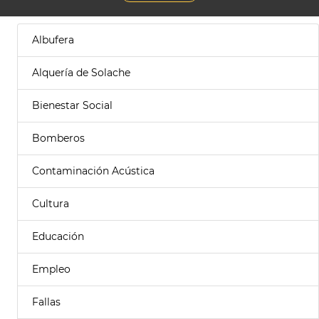
Albufera
Alquería de Solache
Bienestar Social
Bomberos
Contaminación Acústica
Cultura
Educación
Empleo
Fallas