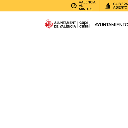
VALENCIA
GOBIER
AL
ABIERTO
MINUTO
AYUNTAMIENT