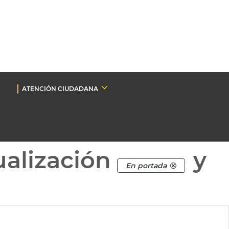
ATENCIÓN CIUDADANA
ualización
y
En portada