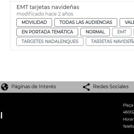
EMT tarjetas navideñas
modificado hace 2 años
MOVILIDAD
TODAS LAS AUDIENCIAS
VAL
EN PORTADA TEMÁTICA
NORMAL
EMT
TARGETES NADALENQUES
TARJETAS NAVIDEÑ
Páginas de Interés
Redes Sociales
Plaça
46002
Horari
Teléf