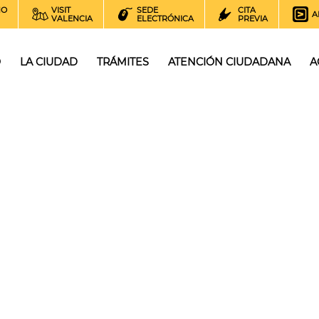
NO
VISIT
SEDE
CITA
A
VALENCIA
ELECTRÓNICA
PREVIA
O
LA CIUDAD
TRÁMITES
ATENCIÓN CIUDADANA
A