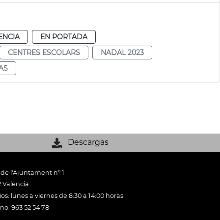
ENCIA
EN PORTADA
CENTRES ESCOLARS
NADAL 2023
AS
Descargas
 de l'Ajuntament nº 1
 València
os: lunes a viernes de 8:30 a 14:00 horas
ono: 963 52 54 78