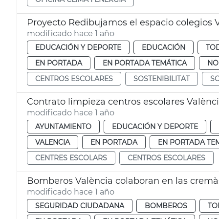
Proyecto Redibujamos el espacio colegios 
modificado hace 1 año
EDUCACIÓN Y DEPORTE
EDUCACIÓN
TOD
EN PORTADA
EN PORTADA TEMÁTICA
NO
CENTROS ESCOLARES
SOSTENIBILITAT
SO
Contrato limpieza centros escolares Valènc
modificado hace 1 año
AYUNTAMIENTO
EDUCACIÓN Y DEPORTE
VALENCIA
EN PORTADA
EN PORTADA TE
CENTRES ESCOLARS
CENTROS ESCOLARES
Bomberos València colaboran en las cremà
modificado hace 1 año
SEGURIDAD CIUDADANA
BOMBEROS
TO