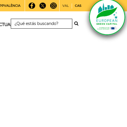
PPVALÈNCIA
VAL
CAS
CTUALIDAD