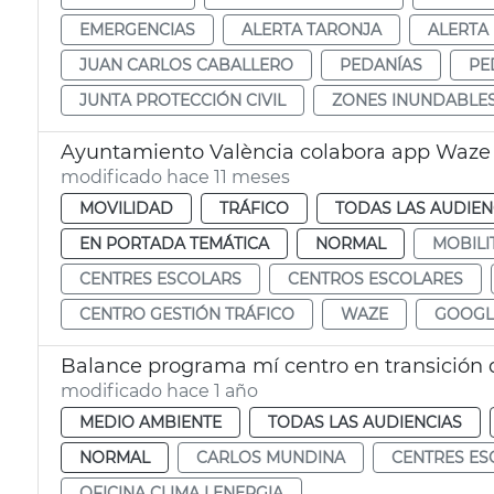
EMERGENCIAS
ALERTA TARONJA
ALERTA
JUAN CARLOS CABALLERO
PEDANÍAS
PE
JUNTA PROTECCIÓN CIVIL
ZONES INUNDABLE
Ayuntamiento València colabora app Waze s
modificado hace 11 meses
MOVILIDAD
TRÁFICO
TODAS LAS AUDIEN
EN PORTADA TEMÁTICA
NORMAL
MOBILI
CENTRES ESCOLARS
CENTROS ESCOLARES
CENTRO GESTIÓN TRÁFICO
WAZE
GOOGL
Balance programa mí centro en transición d
modificado hace 1 año
MEDIO AMBIENTE
TODAS LAS AUDIENCIAS
NORMAL
CARLOS MUNDINA
CENTRES ES
OFICINA CLIMA I ENERGIA