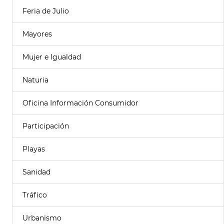
Feria de Julio
Mayores
Mujer e Igualdad
Naturia
Oficina Información Consumidor
Participación
Playas
Sanidad
Tráfico
Urbanismo