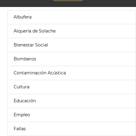
Albufera
Alquería de Solache
Bienestar Social
Bomberos
Contaminación Acústica
Cultura
Educación
Empleo
Fallas