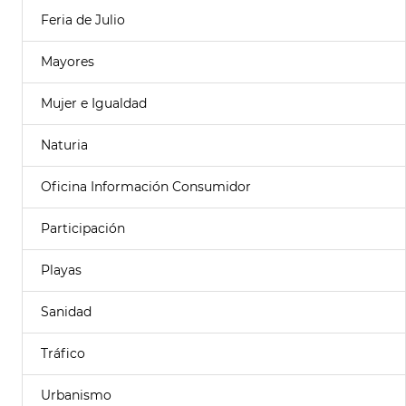
Feria de Julio
Mayores
Mujer e Igualdad
Naturia
Oficina Información Consumidor
Participación
Playas
Sanidad
Tráfico
Urbanismo