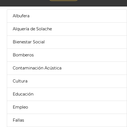
Albufera
Alquería de Solache
Bienestar Social
Bomberos
Contaminación Acústica
Cultura
Educación
Empleo
Fallas