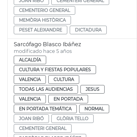
JOAN RIBÓ
CEMENTERI GENERAL
CEMENTERIO GENERAL
MEMÒRIA HISTÒRICA
PESET ALEIXANDRE
DICTADURA
Sarcófago Blasco Ibáñez
modificado hace 5 años
ALCALDÍA
CULTURA Y FIESTAS POPULARES
VALENCIA
CULTURA
TODAS LAS AUDIENCIAS
JESUS
VALENCIA
EN PORTADA
EN PORTADA TEMÁTICA
NORMAL
JOAN RIBÓ
GLÒRIA TELLO
CEMENTERI GENERAL