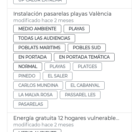
Instalación pasarelas playas València
modificado hace 2 meses
MEDIO AMBIENTE
PLAYAS
TODAS LAS AUDIENCIAS
POBLATS MARITIMS
POBLES SUD
EN PORTADA
EN PORTADA TEMÁTICA
NORMAL
PLAYAS
PLATGES
PINEDO
EL SALER
CARLOS MUNDINA
EL CABANYAL
LA MALVA ROSA
PASSAREL LES
PASARELAS
Energía gratuita 12 hogares vulnerables comunidades energéticas València
modificado hace 2 meses