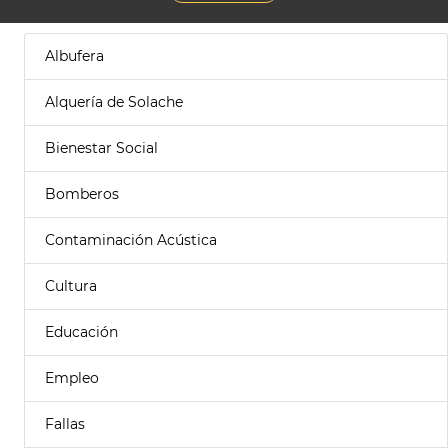
Albufera
Alquería de Solache
Bienestar Social
Bomberos
Contaminación Acústica
Cultura
Educación
Empleo
Fallas