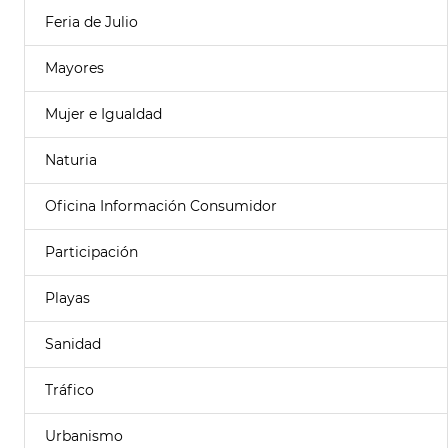
Feria de Julio
Mayores
Mujer e Igualdad
Naturia
Oficina Información Consumidor
Participación
Playas
Sanidad
Tráfico
Urbanismo