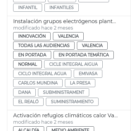
INFANTIL
INFANTILES
Instalación grupos electrógenos plantas potabilizadoras Presa Realó València
modificado hace 2 meses
INNOVACIÓN
VALENCIA
TODAS LAS AUDIENCIAS
VALENCIA
EN PORTADA
EN PORTADA TEMÁTICA
NORMAL
CICLE INTEGRAL AIGUA
CICLO INTEGRAL AGUA
EMIVASA
CARLOS MUNDINA
LA PRESA
DANA
SUBMINISTRAMENT
EL REALÓ
SUMINISTRAMIENTO
Activación refugios climáticos calor València
modificado hace 2 meses
ALCALDÍA
MEDIO AMBIENTE