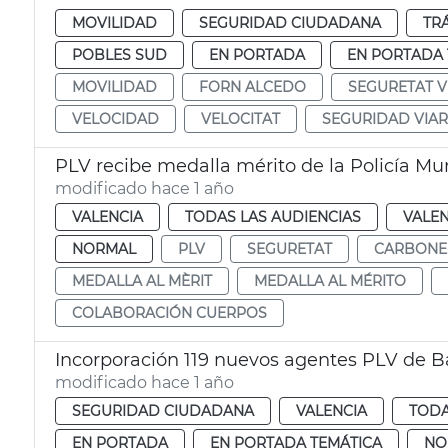
MOVILIDAD
SEGURIDAD CIUDADANA
TR
POBLES SUD
EN PORTADA
EN PORTADA 
MOVILIDAD
FORN ALCEDO
SEGURETAT V
VELOCIDAD
VELOCITAT
SEGURIDAD VIAR
PLV recibe medalla mérito de la Policía Mu
modificado hace 1 año
VALENCIA
TODAS LAS AUDIENCIAS
VALEN
NORMAL
PLV
SEGURETAT
CARBONE
MEDALLA AL MÈRIT
MEDALLA AL MÉRITO
COLABORACIÓN CUERPOS
Incorporación 119 nuevos agentes PLV de B
modificado hace 1 año
SEGURIDAD CIUDADANA
VALENCIA
TODA
EN PORTADA
EN PORTADA TEMÁTICA
NO