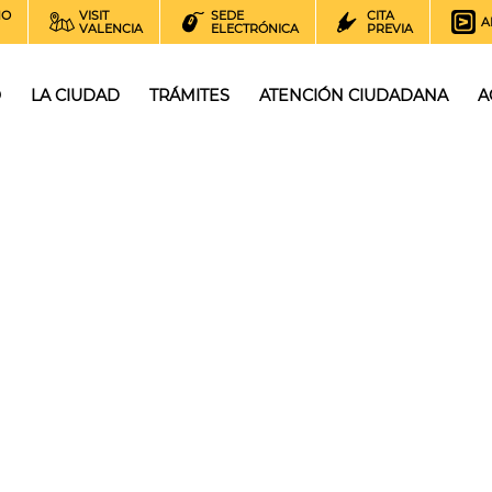
NO
VISIT
SEDE
CITA
A
VALENCIA
ELECTRÓNICA
PREVIA
O
LA CIUDAD
TRÁMITES
ATENCIÓN CIUDADANA
A