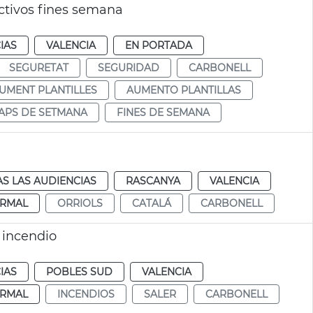
ctivos fines semana
IAS
VALENCIA
EN PORTADA
SEGURETAT
SEGURIDAD
CARBONELL
UMENT PLANTILLES
AUMENTO PLANTILLAS
APS DE SETMANA
FINES DE SEMANA
S LAS AUDIENCIAS
RASCANYA
VALENCIA
RMAL
ORRIOLS
CATALÁ
CARBONELL
 incendio
IAS
POBLES SUD
VALENCIA
RMAL
INCENDIOS
SALER
CARBONELL