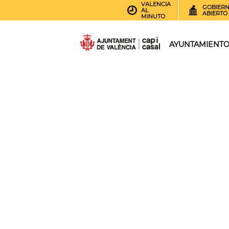
VALENCIA
GOBIER
AL
ABIERTO
MINUTO
AYUNTAMIENT