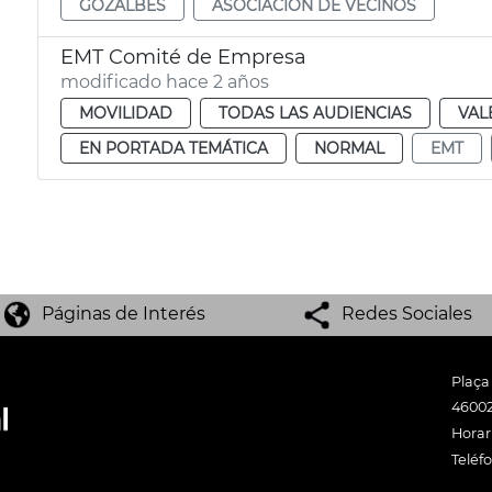
GOZALBES
ASOCIACIÓN DE VECINOS
EMT Comité de Empresa
modificado hace 2 años
MOVILIDAD
TODAS LAS AUDIENCIAS
VAL
EN PORTADA TEMÁTICA
NORMAL
EMT
Páginas de Interés
Redes Sociales
Plaça
46002
Horari
Teléf