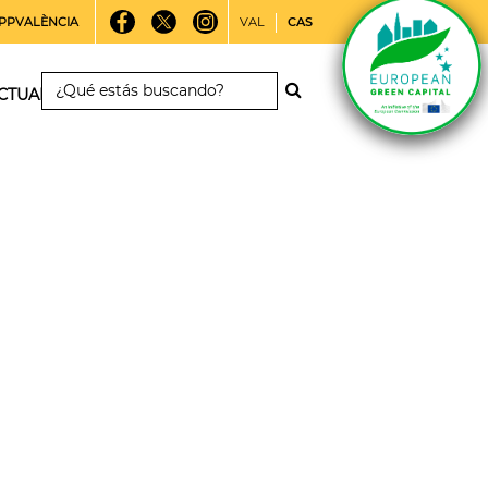
PPVALÈNCIA
VAL
CAS
CTUALIDAD