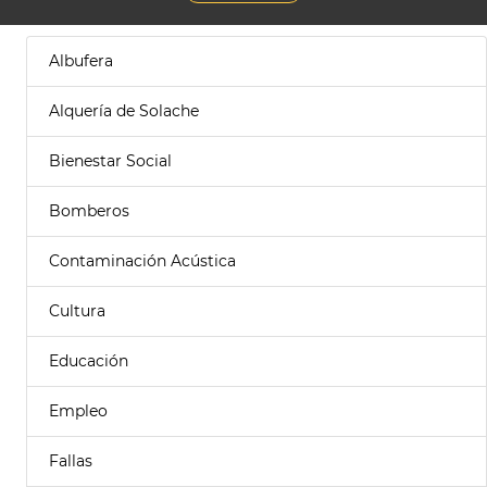
Albufera
Alquería de Solache
Bienestar Social
Bomberos
Contaminación Acústica
Cultura
Educación
Empleo
Fallas