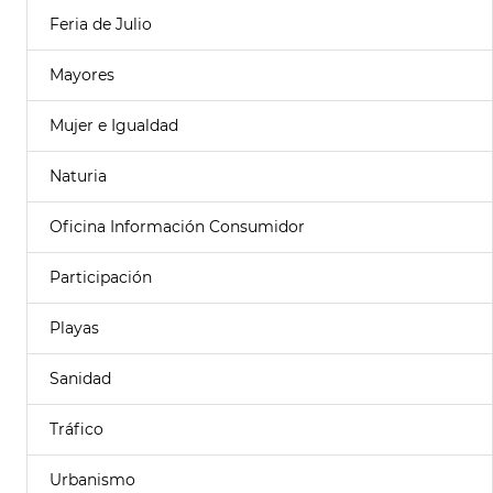
Feria de Julio
Mayores
Mujer e Igualdad
Naturia
Oficina Información Consumidor
Participación
Playas
Sanidad
Tráfico
Urbanismo