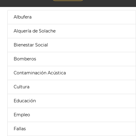
Albufera
Alquería de Solache
Bienestar Social
Bomberos
Contaminación Acústica
Cultura
Educación
Empleo
Fallas