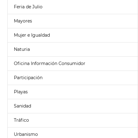
Feria de Julio
Mayores
Mujer e Igualdad
Naturia
Oficina Información Consumidor
Participación
Playas
Sanidad
Tráfico
Urbanismo