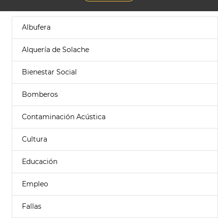
Albufera
Alquería de Solache
Bienestar Social
Bomberos
Contaminación Acústica
Cultura
Educación
Empleo
Fallas