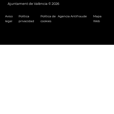
Ajuntament de València ©
2026
Aviso
Política
Política de
Agencia Antifraude
Mapa
legal
privacidad
cookies
Web