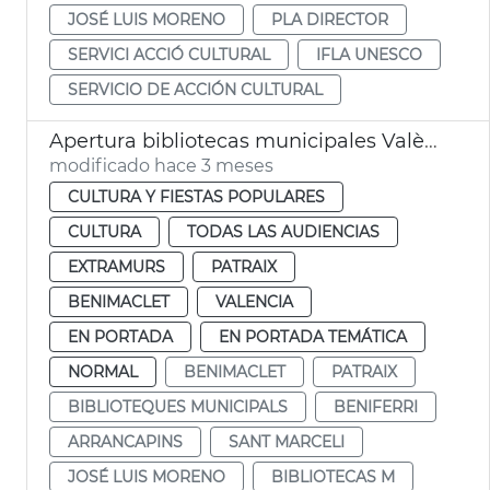
JOSÉ LUIS MORENO
PLA DIRECTOR
SERVICI ACCIÓ CULTURAL
IFLA UNESCO
SERVICIO DE ACCIÓN CULTURAL
Apertura bibliotecas municipales València 24 horas por exámenes
modificado hace 3 meses
CULTURA Y FIESTAS POPULARES
CULTURA
TODAS LAS AUDIENCIAS
EXTRAMURS
PATRAIX
BENIMACLET
VALENCIA
EN PORTADA
EN PORTADA TEMÁTICA
NORMAL
BENIMACLET
PATRAIX
BIBLIOTEQUES MUNICIPALS
BENIFERRI
ARRANCAPINS
SANT MARCELI
JOSÉ LUIS MORENO
BIBLIOTECAS M