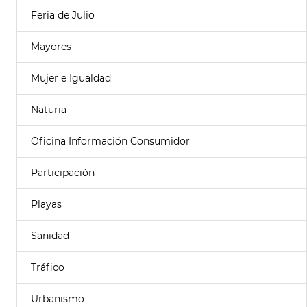
Feria de Julio
Mayores
Mujer e Igualdad
Naturia
Oficina Información Consumidor
Participación
Playas
Sanidad
Tráfico
Urbanismo