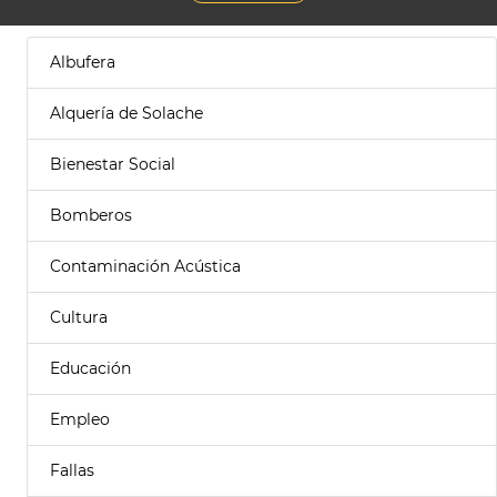
Albufera
Alquería de Solache
Bienestar Social
Bomberos
Contaminación Acústica
Cultura
Educación
Empleo
Fallas