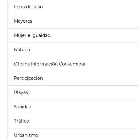
Feria de Julio
Mayores
Mujer e Igualdad
Naturia
Oficina Información Consumidor
Participación
Playas
Sanidad
Tráfico
Urbanismo