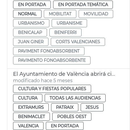
EN PORTADA
EN PORTADA TEMÁTICA
NORMAL
MOBILITAT
MOVILIDAD
URBANISMO
URBANISME
BENICALAP
BENIFERRI
JUAN GINER
CORTS VALENCIANES
PAVIMENT FONOABSORBENT
PAVIMENTO FONOABSORBENTE
El Ayuntamiento de València abrirá cinco bibliotecas 24 horas durante las épocas de exámenes
modificado hace 5 meses
CULTURA Y FIESTAS POPULARES
CULTURA
TODAS LAS AUDIENCIAS
EXTRAMURS
PATRAIX
JESUS
BENIMACLET
POBLES OEST
VALENCIA
EN PORTADA