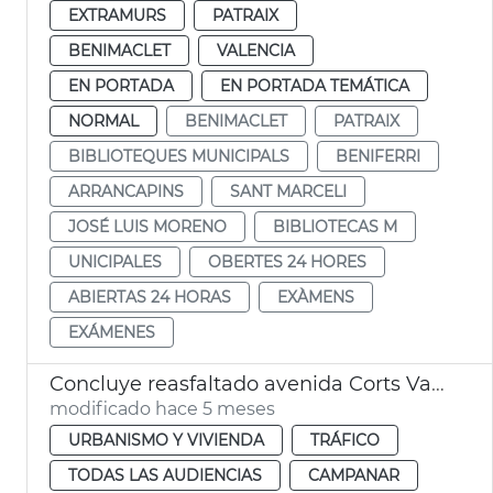
EXTRAMURS
PATRAIX
BENIMACLET
VALENCIA
EN PORTADA
EN PORTADA TEMÁTICA
NORMAL
BENIMACLET
PATRAIX
BIBLIOTEQUES MUNICIPALS
BENIFERRI
ARRANCAPINS
SANT MARCELI
JOSÉ LUIS MORENO
BIBLIOTECAS M
UNICIPALES
OBERTES 24 HORES
ABIERTAS 24 HORAS
EXÀMENS
EXÁMENES
Concluye reasfaltado avenida Corts Valencianes
modificado hace 5 meses
URBANISMO Y VIVIENDA
TRÁFICO
TODAS LAS AUDIENCIAS
CAMPANAR