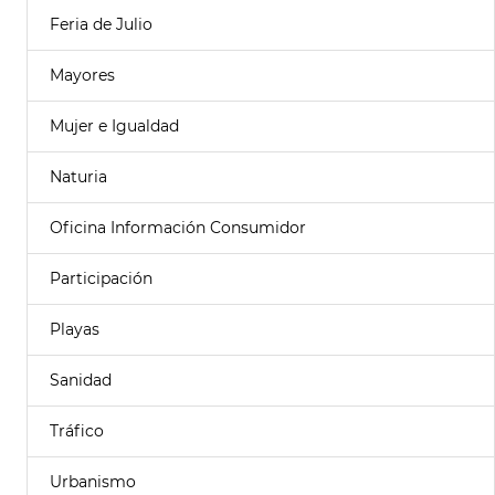
Feria de Julio
Mayores
Mujer e Igualdad
Naturia
Oficina Información Consumidor
Participación
Playas
Sanidad
Tráfico
Urbanismo