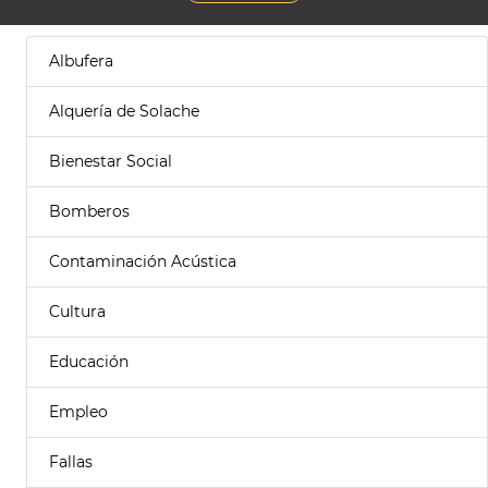
Albufera
Alquería de Solache
Bienestar Social
Bomberos
Contaminación Acústica
Cultura
Educación
Empleo
Fallas