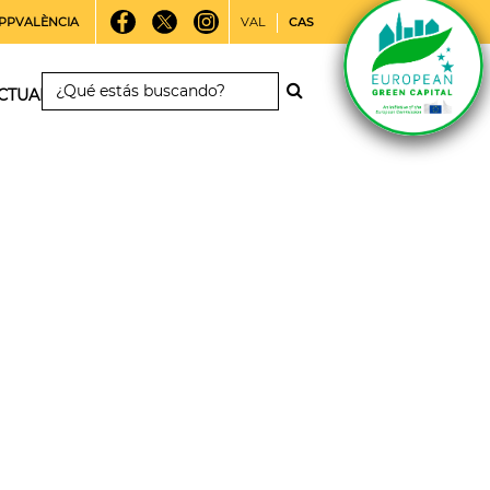
PPVALÈNCIA
VAL
CAS
CTUALIDAD