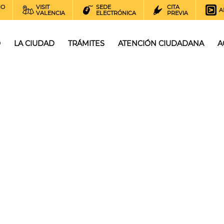
NO
VISIT
SEDE
CITA
A
VALENCIA
ELECTRÓNICA
PREVIA
O
LA CIUDAD
TRÁMITES
ATENCIÓN CIUDADANA
A