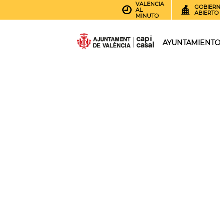
VALENCIA
GOBIER
AL
ABIERTO
MINUTO
AYUNTAMIENT