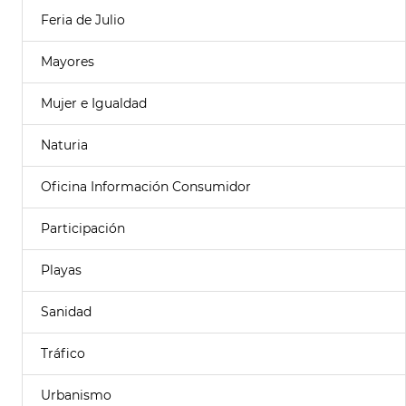
Feria de Julio
Mayores
Mujer e Igualdad
Naturia
Oficina Información Consumidor
Participación
Playas
Sanidad
Tráfico
Urbanismo