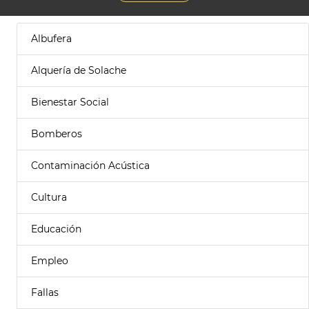
Albufera
Alquería de Solache
Bienestar Social
Bomberos
Contaminación Acústica
Cultura
Educación
Empleo
Fallas