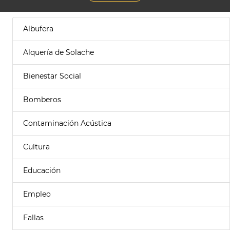
Albufera
Alquería de Solache
Bienestar Social
Bomberos
Contaminación Acústica
Cultura
Educación
Empleo
Fallas