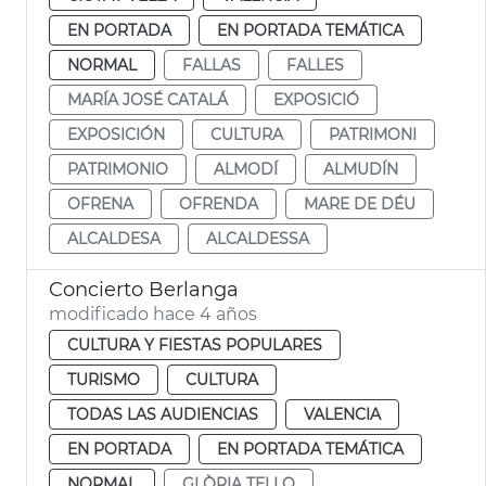
EN PORTADA
EN PORTADA TEMÁTICA
NORMAL
FALLAS
FALLES
MARÍA JOSÉ CATALÁ
EXPOSICIÓ
EXPOSICIÓN
CULTURA
PATRIMONI
PATRIMONIO
ALMODÍ
ALMUDÍN
OFRENA
OFRENDA
MARE DE DÉU
ALCALDESA
ALCALDESSA
Concierto Berlanga
modificado hace 4 años
CULTURA Y FIESTAS POPULARES
TURISMO
CULTURA
TODAS LAS AUDIENCIAS
VALENCIA
EN PORTADA
EN PORTADA TEMÁTICA
NORMAL
GLÒRIA TELLO