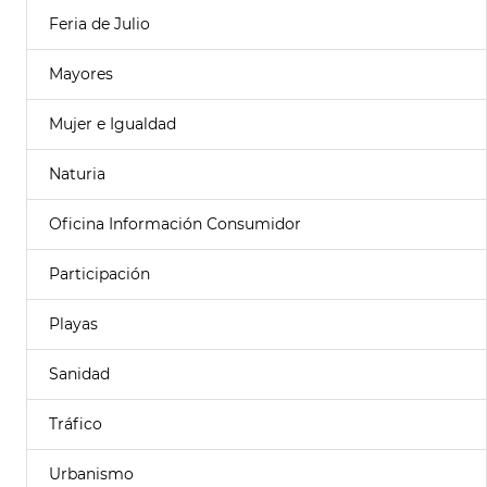
Feria de Julio
Mayores
Mujer e Igualdad
Naturia
Oficina Información Consumidor
Participación
Playas
Sanidad
Tráfico
Urbanismo