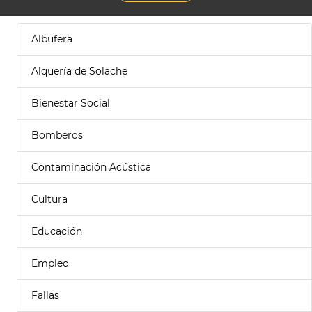
Albufera
Alquería de Solache
Bienestar Social
Bomberos
Contaminación Acústica
Cultura
Educación
Empleo
Fallas