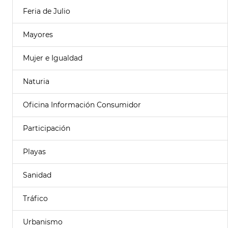
Feria de Julio
Mayores
Mujer e Igualdad
Naturia
Oficina Información Consumidor
Participación
Playas
Sanidad
Tráfico
Urbanismo