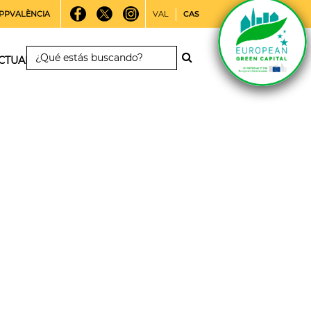
PPVALÈNCIA
VAL
CAS
CTUALIDAD