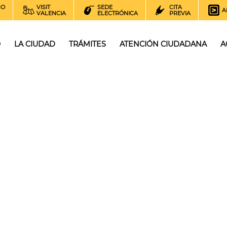
NO
VISIT
SEDE
CITA
A
VALENCIA
ELECTRÓNICA
PREVIA
O
LA CIUDAD
TRÁMITES
ATENCIÓN CIUDADANA
A