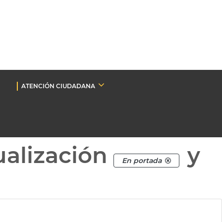
ATENCIÓN CIUDADANA
ualización
y
En portada