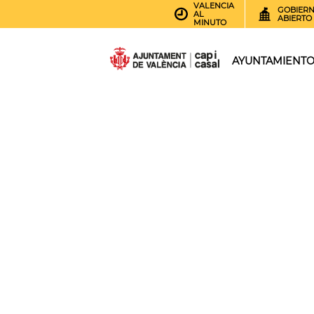
VALENCIA
GOBIER
AL
ABIERTO
MINUTO
AYUNTAMIENT