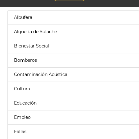
Albufera
Alquería de Solache
Bienestar Social
Bomberos
Contaminación Acústica
Cultura
Educación
Empleo
Fallas