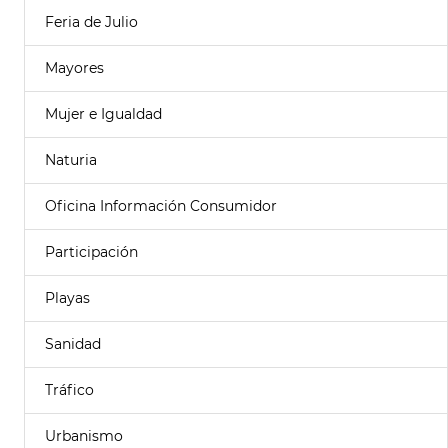
Feria de Julio
Mayores
Mujer e Igualdad
Naturia
Oficina Información Consumidor
Participación
Playas
Sanidad
Tráfico
Urbanismo