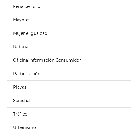
Feria de Julio
Mayores
Mujer e Igualdad
Naturia
Oficina Información Consumidor
Participación
Playas
Sanidad
Tráfico
Urbanismo