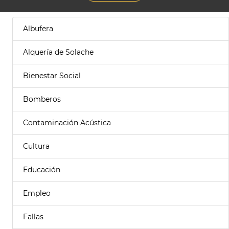
Albufera
Alquería de Solache
Bienestar Social
Bomberos
Contaminación Acústica
Cultura
Educación
Empleo
Fallas