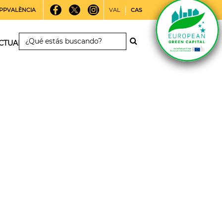
PPVALÈNCIA
VAL
CAS
CTUALIDAD