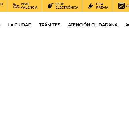
NO
VISIT
SEDE
CITA
A
VALENCIA
ELECTRÓNICA
PREVIA
O
LA CIUDAD
TRÁMITES
ATENCIÓN CIUDADANA
A