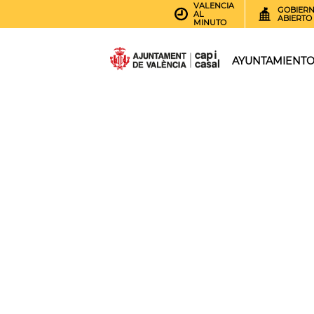
VALENCIA
GOBIER
AL
ABIERTO
MINUTO
AYUNTAMIENT