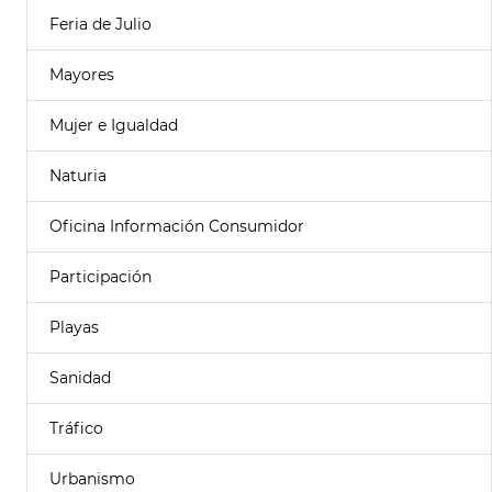
Feria de Julio
Mayores
Mujer e Igualdad
Naturia
Oficina Información Consumidor
Participación
Playas
Sanidad
Tráfico
Urbanismo