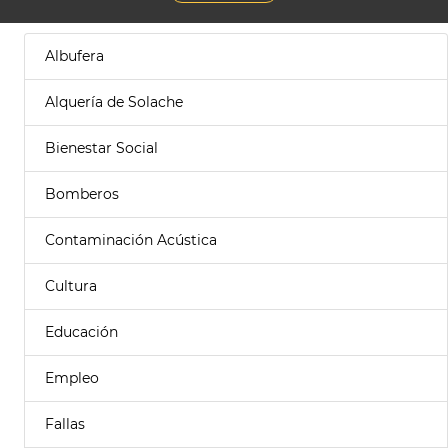
Albufera
Alquería de Solache
Bienestar Social
Bomberos
Contaminación Acústica
Cultura
Educación
Empleo
Fallas