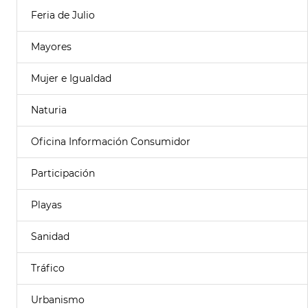
Feria de Julio
Mayores
Mujer e Igualdad
Naturia
Oficina Información Consumidor
Participación
Playas
Sanidad
Tráfico
Urbanismo