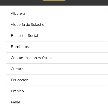
Albufera
Alquería de Solache
Bienestar Social
Bomberos
Contaminación Acústica
Cultura
Educación
Empleo
Fallas