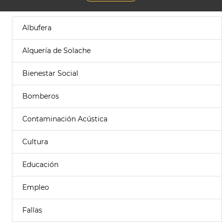
Albufera
Alquería de Solache
Bienestar Social
Bomberos
Contaminación Acústica
Cultura
Educación
Empleo
Fallas