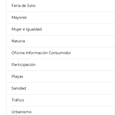
Feria de Julio
Mayores
Mujer e Igualdad
Naturia
Oficina Información Consumidor
Participación
Playas
Sanidad
Tráfico
Urbanismo