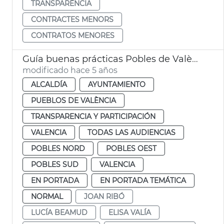
TRANSPARÈNCIA
CONTRACTES MENORS
CONTRATOS MENORES
Guía buenas prácticas Pobles de València
modificado hace 5 años
ALCALDÍA
AYUNTAMIENTO
PUEBLOS DE VALÈNCIA
TRANSPARENCIA Y PARTICIPACIÓN
VALENCIA
TODAS LAS AUDIENCIAS
POBLES NORD
POBLES OEST
POBLES SUD
VALENCIA
EN PORTADA
EN PORTADA TEMÁTICA
NORMAL
JOAN RIBÓ
LUCÍA BEAMUD
ELISA VALÍA