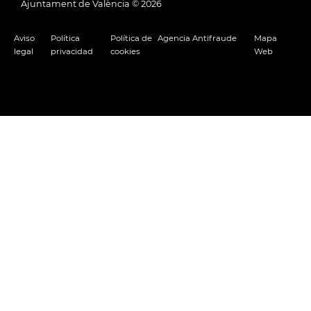
Ajuntament de València ©
2026
Aviso
Política
Política de
Agencia Antifraude
Mapa
legal
privacidad
cookies
Web