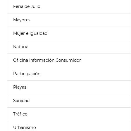
Feria de Julio
Mayores
Mujer e Igualdad
Naturia
Oficina Información Consumidor
Participación
Playas
Sanidad
Tráfico
Urbanismo