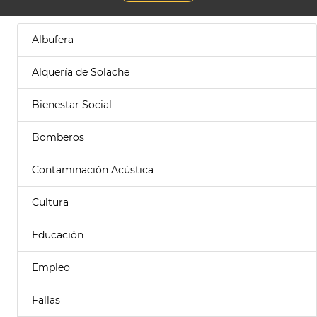
Albufera
Alquería de Solache
Bienestar Social
Bomberos
Contaminación Acústica
Cultura
Educación
Empleo
Fallas