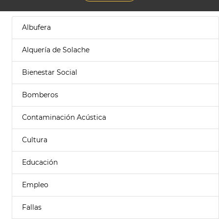
Albufera
Alquería de Solache
Bienestar Social
Bomberos
Contaminación Acústica
Cultura
Educación
Empleo
Fallas