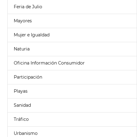
Feria de Julio
Mayores
Mujer e Igualdad
Naturia
Oficina Información Consumidor
Participación
Playas
Sanidad
Tráfico
Urbanismo