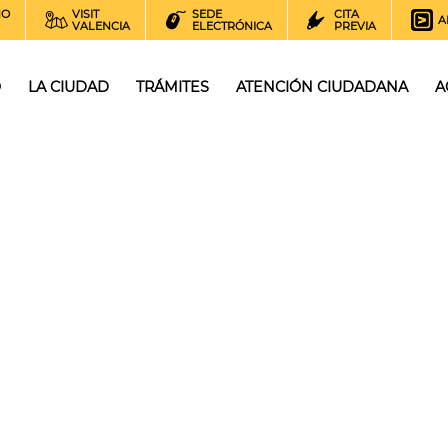
NO
VISIT
SEDE
CITA
A
VALENCIA
ELECTRÓNICA
PREVIA
O
LA CIUDAD
TRÁMITES
ATENCIÓN CIUDADANA
A