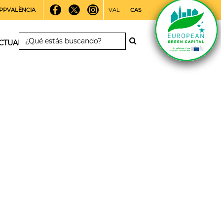
PPVALÈNCIA
VAL
CAS
CTUALIDAD