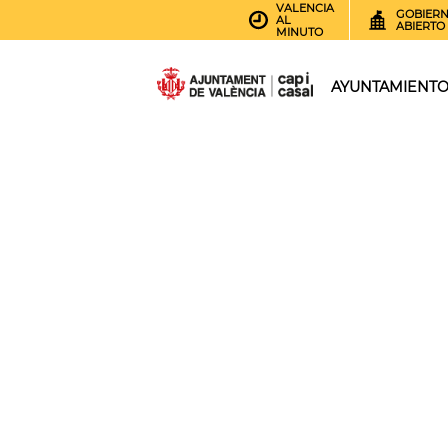
VALENCIA
GOBIER
AL
ABIERTO
MINUTO
AYUNTAMIENT