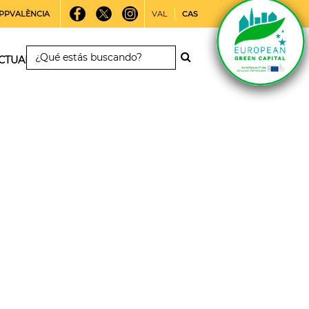
PPVALÈNCIA
VAL
CAS
CTUALIDAD