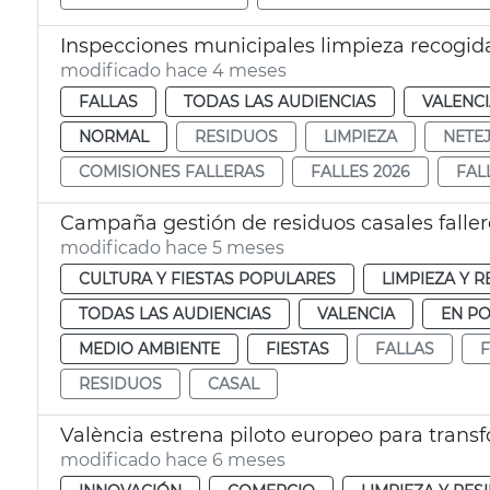
Inspecciones municipales limpieza recogida
modificado hace 4 meses
FALLAS
TODAS LAS AUDIENCIAS
VALENC
NORMAL
RESIDUOS
LIMPIEZA
NETE
COMISIONES FALLERAS
FALLES 2026
FAL
Campaña gestión de residuos casales faller
modificado hace 5 meses
CULTURA Y FIESTAS POPULARES
LIMPIEZA Y 
TODAS LAS AUDIENCIAS
VALENCIA
EN P
MEDIO AMBIENTE
FIESTAS
FALLAS
F
RESIDUOS
CASAL
València estrena piloto europeo para trans
modificado hace 6 meses