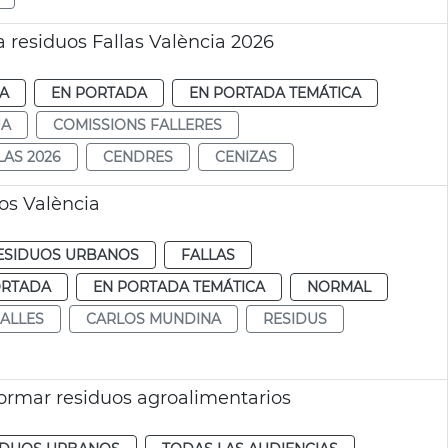
 residuos Fallas València 2026
IA
EN PORTADA
EN PORTADA TEMÁTICA
JA
COMISSIONS FALLERES
LAS 2026
CENDRES
CENIZAS
os València
RESIDUOS URBANOS
FALLAS
ORTADA
EN PORTADA TEMÁTICA
NORMAL
ALLES
CARLOS MUNDINA
RESIDUS
formar residuos agroalimentarios