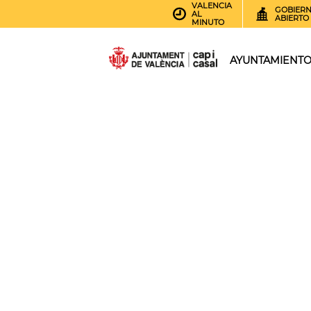
VALENCIA
GOBIER
AL
ABIERTO
MINUTO
AYUNTAMIENT