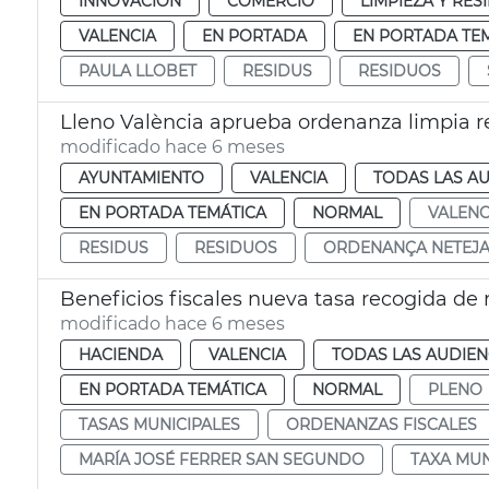
INNOVACIÓN
COMERCIO
LIMPIEZA Y RE
VALENCIA
EN PORTADA
EN PORTADA TE
PAULA LLOBET
RESIDUS
RESIDUOS
Lleno València aprueba ordenanza limpia r
modificado hace 6 meses
AYUNTAMIENTO
VALENCIA
TODAS LAS AU
EN PORTADA TEMÁTICA
NORMAL
VALENC
RESIDUS
RESIDUOS
ORDENANÇA NETEJ
Beneficios fiscales nueva tasa recogida de
modificado hace 6 meses
HACIENDA
VALENCIA
TODAS LAS AUDIEN
EN PORTADA TEMÁTICA
NORMAL
PLENO
TASAS MUNICIPALES
ORDENANZAS FISCALES
MARÍA JOSÉ FERRER SAN SEGUNDO
TAXA MUN