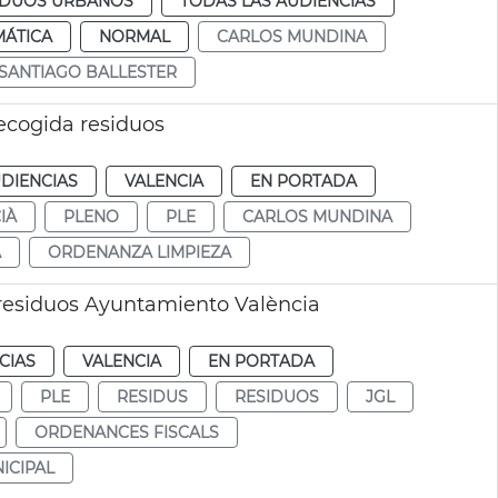
SIDUOS URBANOS
TODAS LAS AUDIENCIAS
MÁTICA
NORMAL
CARLOS MUNDINA
SANTIAGO BALLESTER
ecogida residuos
DIENCIAS
VALENCIA
EN PORTADA
IÀ
PLENO
PLE
CARLOS MUNDINA
A
ORDENANZA LIMPIEZA
 residuos Ayuntamiento València
CIAS
VALENCIA
EN PORTADA
PLE
RESIDUS
RESIDUOS
JGL
ORDENANCES FISCALS
ICIPAL