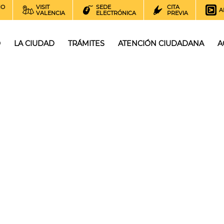
NO
VISIT
SEDE
CITA
A
VALENCIA
ELECTRÓNICA
PREVIA
O
LA CIUDAD
TRÁMITES
ATENCIÓN CIUDADANA
A