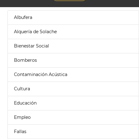
Albufera
Alquería de Solache
Bienestar Social
Bomberos
Contaminación Acústica
Cultura
Educación
Empleo
Fallas