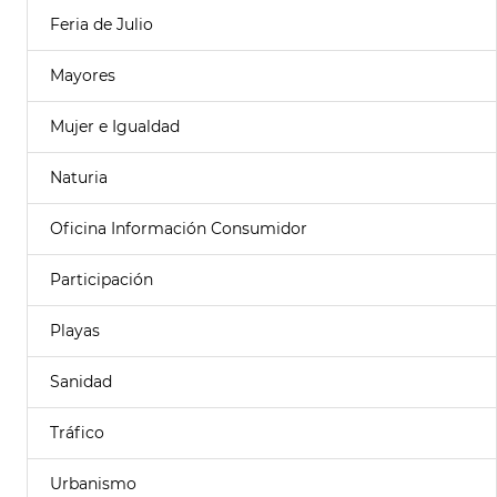
Feria de Julio
Mayores
Mujer e Igualdad
Naturia
Oficina Información Consumidor
Participación
Playas
Sanidad
Tráfico
Urbanismo