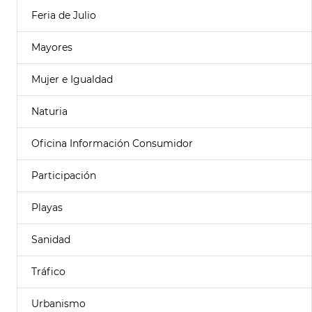
Feria de Julio
Mayores
Mujer e Igualdad
Naturia
Oficina Información Consumidor
Participación
Playas
Sanidad
Tráfico
Urbanismo