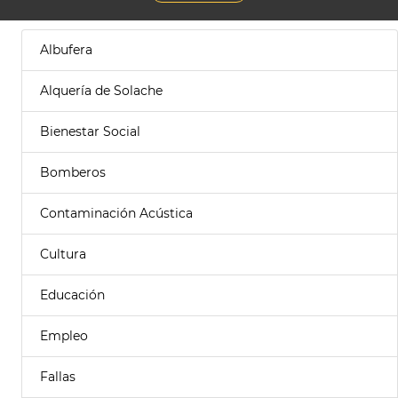
Albufera
Alquería de Solache
Bienestar Social
Bomberos
Contaminación Acústica
Cultura
Educación
Empleo
Fallas