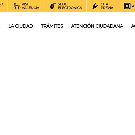
NO
VISIT
SEDE
CITA
A
VALENCIA
ELECTRÓNICA
PREVIA
O
LA CIUDAD
TRÁMITES
ATENCIÓN CIUDADANA
A