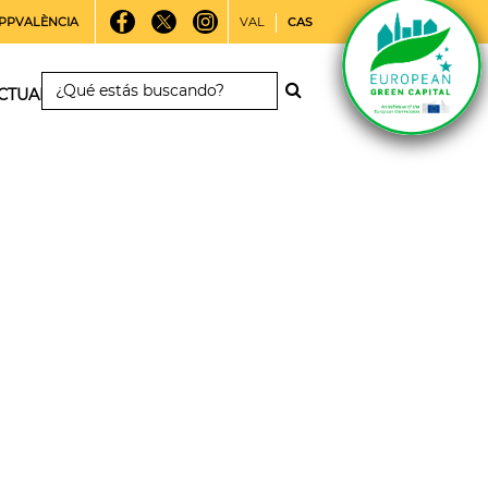
PPVALÈNCIA
VAL
CAS
CTUALIDAD