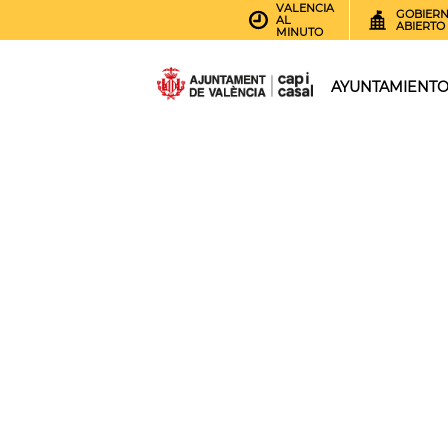
VALENCIA
GOBIER
AL
ABIERTO
MINUTO
AYUNTAMIENT