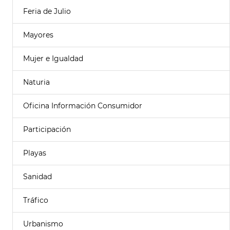
Feria de Julio
Mayores
Mujer e Igualdad
Naturia
Oficina Información Consumidor
Participación
Playas
Sanidad
Tráfico
Urbanismo