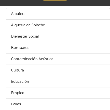
Albufera
Alquería de Solache
Bienestar Social
Bomberos
Contaminación Acústica
Cultura
Educación
Empleo
Fallas