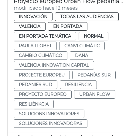
Proyecto europeo Urban Flow pedanías Sur resilientes cambio climático
modificado hace 12 meses
INNOVACIÓN
TODAS LAS AUDIENCIAS
VALENCIA
EN PORTADA
EN PORTADA TEMÁTICA
NORMAL
PAULA LLOBET
CANVI CLIMÀTIC
CAMBIO CLIMÁTICO
DANA
VALÈNCIA INNOVATION CAPITAL
PROJECTE EUROPEU
PEDANÍAS SUR
PEDANIES SUD
RESILIENCIA
PROYECTO EUROPEO
URBAN FLOW
RESILIÈNKCIA
SOLUCIONS INNOVADORES
SOLUCIONES INNOVADORAS