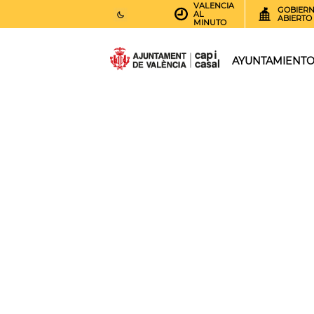
VALENCIA
GOBIER
AL
ABIERTO
MINUTO
27
AEMET.GRADOS
AYUNTAMIENT