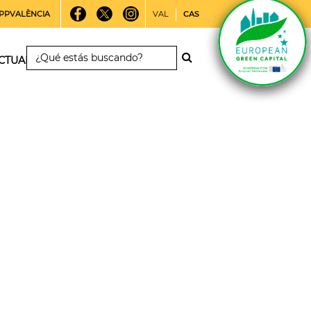
PPVALÈNCIA
VAL
CAS
CTUALIDAD