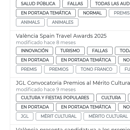
SALUD PÚBLICA
FALLAS
TODAS LAS AUD
EN PORTADA TEMÁTICA
NORMAL
PREMIS
ANIMALS
ANIMALES
València Spain Travel Awards 2025
modificado hace 8 meses
INNOVACIÓN
TURISMO
FALLAS
TOD
EN PORTADA
EN PORTADA TEMÁTICA
NO
PREMIS
PREMIOS
TONO FRANCO
FU
JGL Convocatoria Premios al Mérito Cultural
modificado hace 9 meses
CULTURA Y FIESTAS POPULARES
CULTURA
EN PORTADA
EN PORTADA TEMÁTICA
NO
JGL
MÈRIT CULTURAL
MÉRITO CULTURAL