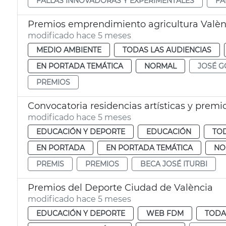
FALLAS INNOVADORAS Y EXPERIMENTALES
FA
Premios emprendimiento agricultura Valèn
modificado hace 5 meses
MEDIO AMBIENTE
TODAS LAS AUDIENCIAS
EN PORTADA TEMÁTICA
NORMAL
JOSÉ G
PREMIOS
Convocatoria residencias artísticas y premi
modificado hace 5 meses
EDUCACIÓN Y DEPORTE
EDUCACIÓN
TOD
EN PORTADA
EN PORTADA TEMÁTICA
NO
PREMIS
PREMIOS
BECA JOSÉ ITURBI
Premios del Deporte Ciudad de València
modificado hace 5 meses
EDUCACIÓN Y DEPORTE
WEB FDM
TODA