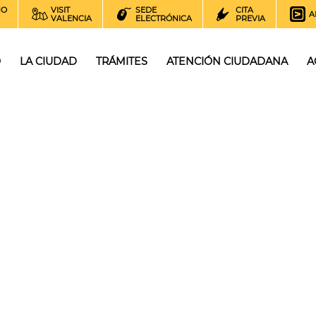
NO
VISIT
SEDE
CITA
A
VALENCIA
ELECTRÓNICA
PREVIA
O
LA CIUDAD
TRÁMITES
ATENCIÓN CIUDADANA
A