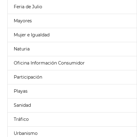
Feria de Julio
Mayores
Mujer e Igualdad
Naturia
Oficina Información Consumidor
Participación
Playas
Sanidad
Tráfico
Urbanismo