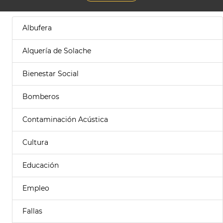
Albufera
Alquería de Solache
Bienestar Social
Bomberos
Contaminación Acústica
Cultura
Educación
Empleo
Fallas