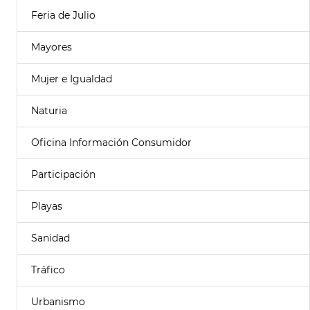
Feria de Julio
Mayores
Mujer e Igualdad
Naturia
Oficina Información Consumidor
Participación
Playas
Sanidad
Tráfico
Urbanismo