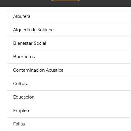
Albufera
Alquería de Solache
Bienestar Social
Bomberos
Contaminación Acústica
Cultura
Educación
Empleo
Fallas