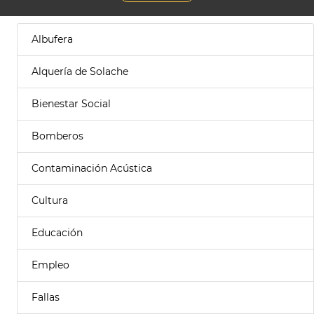
Albufera
Alquería de Solache
Bienestar Social
Bomberos
Contaminación Acústica
Cultura
Educación
Empleo
Fallas