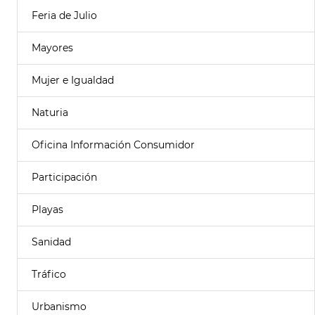
Feria de Julio
Mayores
Mujer e Igualdad
Naturia
Oficina Información Consumidor
Participación
Playas
Sanidad
Tráfico
Urbanismo