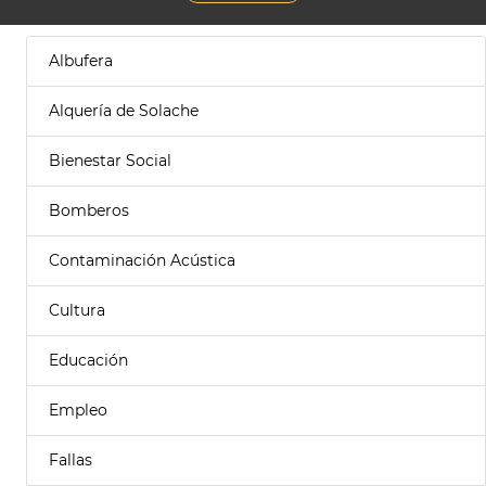
Albufera
Alquería de Solache
Bienestar Social
Bomberos
Contaminación Acústica
Cultura
Educación
Empleo
Fallas