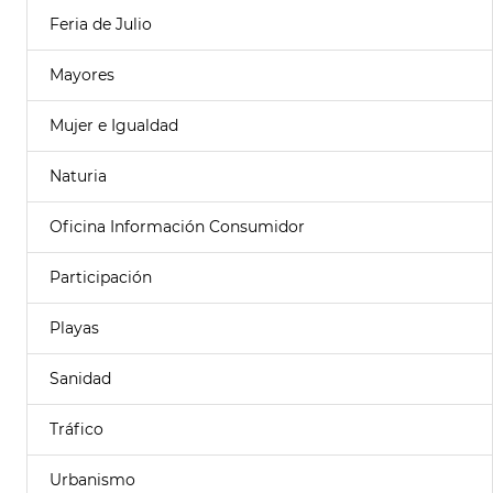
Feria de Julio
Mayores
Mujer e Igualdad
Naturia
Oficina Información Consumidor
Participación
Playas
Sanidad
Tráfico
Urbanismo