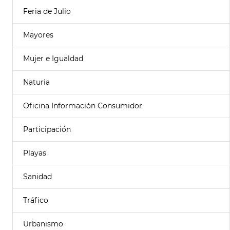
Feria de Julio
Mayores
Mujer e Igualdad
Naturia
Oficina Información Consumidor
Participación
Playas
Sanidad
Tráfico
Urbanismo