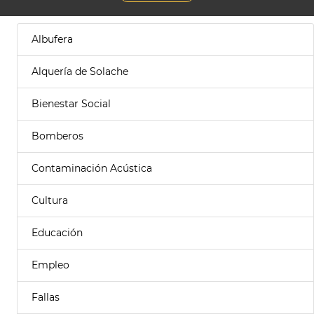
Albufera
Alquería de Solache
Bienestar Social
Bomberos
Contaminación Acústica
Cultura
Educación
Empleo
Fallas