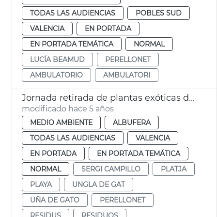
TODAS LAS AUDIENCIAS
POBLES SUD
VALENCIA
EN PORTADA
EN PORTADA TEMÁTICA
NORMAL
LUCÍA BEAMUD
PERELLONET
AMBULATORIO
AMBULATORI
Jornada retirada de plantas exóticas del Perellonet
modificado hace 5 años
MEDIO AMBIENTE
ALBUFERA
TODAS LAS AUDIENCIAS
VALENCIA
EN PORTADA
EN PORTADA TEMÁTICA
NORMAL
SERGI CAMPILLO
PLATJA
PLAYA
UNGLA DE GAT
UÑA DE GATO
PERELLONET
RESIDUS
RESIDUOS