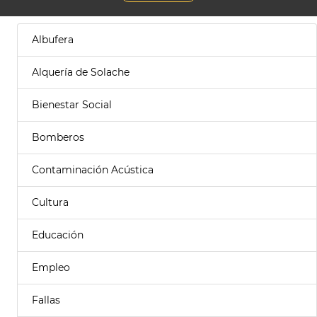
Albufera
Alquería de Solache
Bienestar Social
Bomberos
Contaminación Acústica
Cultura
Educación
Empleo
Fallas