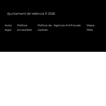
Ajuntament de València ©
2026
Aviso
Política
Política de
Agencia Antifraude
Mapa
legal
privacidad
cookies
Web