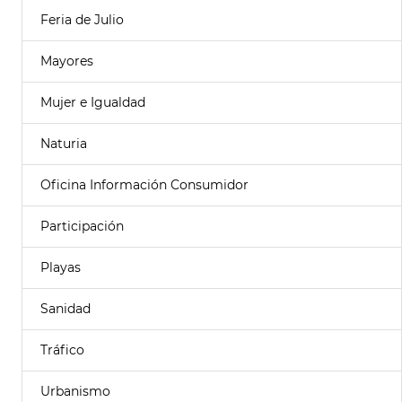
Feria de Julio
Mayores
Mujer e Igualdad
Naturia
Oficina Información Consumidor
Participación
Playas
Sanidad
Tráfico
Urbanismo