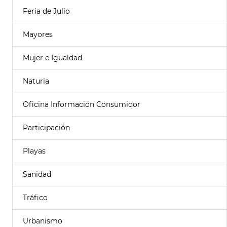
Feria de Julio
Mayores
Mujer e Igualdad
Naturia
Oficina Información Consumidor
Participación
Playas
Sanidad
Tráfico
Urbanismo