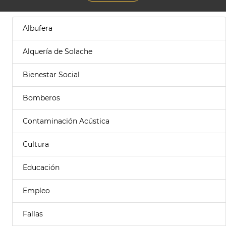
Albufera
Alquería de Solache
Bienestar Social
Bomberos
Contaminación Acústica
Cultura
Educación
Empleo
Fallas