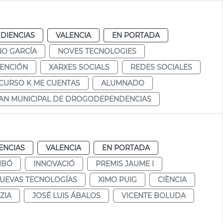
DIENCIAS
VALENCIA
EN PORTADA
NO GARCÍA
NOVES TECNOLOGIES
ENCIÓN
XARXES SOCIALS
REDES SOCIALES
CURSO K ME CUENTAS
ALUMNADO
AN MUNICIPAL DE DROGODEPENDENCIAS
ENCIAS
VALENCIA
EN PORTADA
IBÓ
INNOVACIÓ
PREMIS JAUME I
UEVAS TECNOLOGÍAS
XIMO PUIG
CIÈNCIA
ZIA
JOSÉ LUIS ÁBALOS
VICENTE BOLUDA