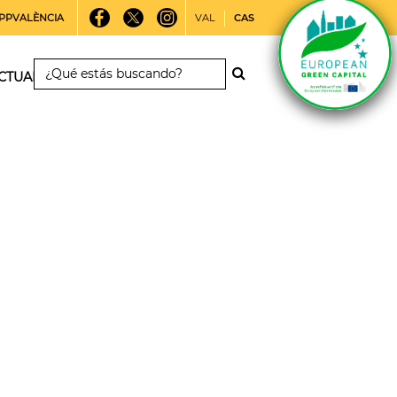
PPVALÈNCIA
VAL
CAS
CTUALIDAD