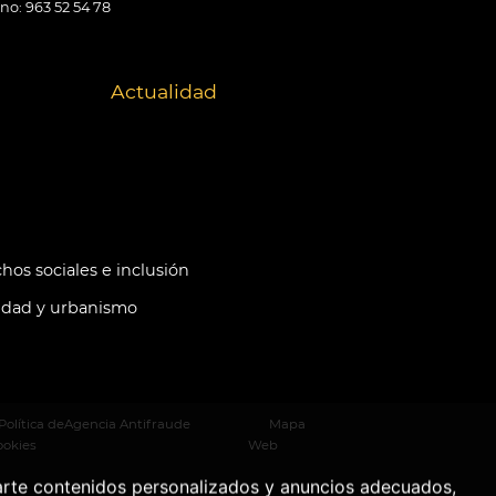
ono: 963 52 54 78
Actualidad
hos sociales e inclusión
idad y urbanismo
Política de
Agencia Antifraude
Mapa
ookies
Web
arte contenidos personalizados y anuncios adecuados,