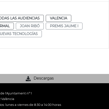
ODAS LAS AUDIENCIAS
VALENCIA
RMAL
JOAN RIBÓ
PREMIS JAUME I
UEVAS TECNOLOGÍAS
Descargas
 de l'Ajuntament nº 1
 València
os: lunes a viernes de 8:30 a 14:00 horas