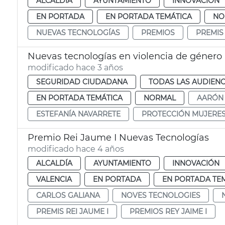
ALCALDÍA
AYUNTAMIENTO
INNOVACIÓN
EN PORTADA
EN PORTADA TEMÁTICA
NO
NUEVAS TECNOLOGÍAS
PREMIOS
PREMIS 
Nuevas tecnologías en violencia de género
modificado hace 3 años
SEGURIDAD CIUDADANA
TODAS LAS AUDIENC
EN PORTADA TEMÁTICA
NORMAL
AARÓN
ESTEFANÍA NAVARRETE
PROTECCIÓN MUJERE
Premio Rei Jaume I Nuevas Tecnologías
modificado hace 4 años
ALCALDÍA
AYUNTAMIENTO
INNOVACIÓN
VALENCIA
EN PORTADA
EN PORTADA TE
CARLOS GALIANA
NOVES TECNOLOGIES
PREMIS REI JAUME I
PREMIOS REY JAIME I