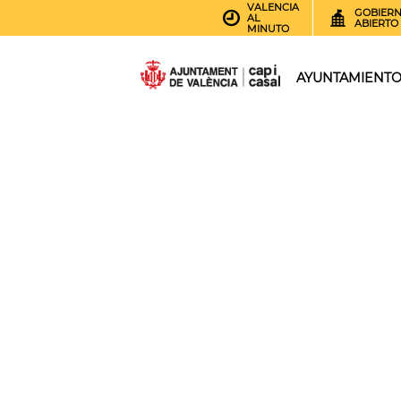
VALENCIA
GOBIER
AL
ABIERTO
MINUTO
AYUNTAMIENT