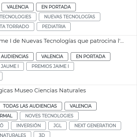
VALENCIA
EN PORTADA
TECNOLOGIES
NUEVAS TECNOLOGÍAS
TA TORRADO
PEDIATRIA
María Jesús Vicente Docón, Premio Rei Jaume I de Nuevas Tecnologías que patrocina l'Ajuntament de València
 AUDIENCIAS
VALENCIA
EN PORTADA
 JAUME I
PREMIOS JAIME I
ógicas Museo Ciencias Naturales
TODAS LAS AUDIENCIAS
VALENCIA
RMAL
NOVES TECNOLOGIES
IÓ
INVERSIÓN
JGL
NEXT GENERATION
 NATURALES
3D