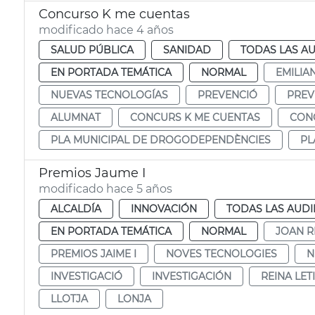
Concurso K me cuentas
modificado hace 4 años
SALUD PÚBLICA
SANIDAD
TODAS LAS AU
EN PORTADA TEMÁTICA
NORMAL
EMILIA
NUEVAS TECNOLOGÍAS
PREVENCIÓ
PREV
ALUMNAT
CONCURS K ME CUENTAS
CON
PLA MUNICIPAL DE DROGODEPENDÈNCIES
PL
Premios Jaume I
modificado hace 5 años
ALCALDÍA
INNOVACIÓN
TODAS LAS AUDI
EN PORTADA TEMÁTICA
NORMAL
JOAN R
PREMIOS JAIME I
NOVES TECNOLOGIES
N
INVESTIGACIÓ
INVESTIGACIÓN
REINA LETI
LLOTJA
LONJA