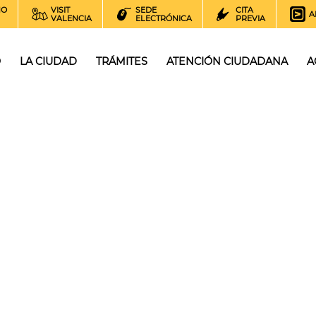
NO
VISIT
SEDE
CITA
A
VALENCIA
ELECTRÓNICA
PREVIA
O
LA CIUDAD
TRÁMITES
ATENCIÓN CIUDADANA
A