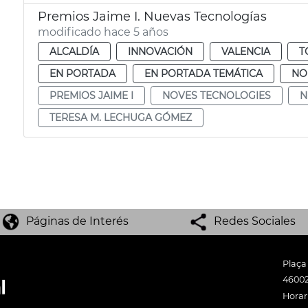
Premios Jaime I. Nuevas Tecnologías
modificado hace 5 años
ALCALDÍA
INNOVACIÓN
VALENCIA
T
EN PORTADA
EN PORTADA TEMÁTICA
NO
PREMIOS JAIME I
NOVES TECNOLOGIES
N
TERESA M. LECHUGA GÓMEZ
Páginas de Interés
Redes Sociales
Plaça
46002
Horari