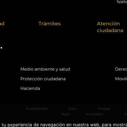
Teléf
ad
Trámites
Atención
ciudadana
.
Medio ambiente y salud
Derec
Protección ciudadana
Movil
Hacienda
Accesibilidad
Aviso
Política
legal
privacidad
c
r tu experiencia de navegación en nuestra web, para mostr