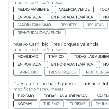
modificado hace 7 meses
MEDIO AMBIENTE
VALENCIA VERDE
TODA
EN PORTADA
EN PORTADA TEMÁTICA
NO
JARDÍN TRINI SIMÓ
JESUÏTES
JESUITAS
RENATURALIZAVALÈNCIA
Nuevo Carril bici Tres Forques València
modificado hace 7 meses
MOVILIDAD
TRÁFICO
TODAS LAS AUDIEN
EN PORTADA
EN PORTADA TEMÁTICA
NO
CARRIL BICI
TRES FORQUES
NEXT GENER
Puesta en marcha 13 quioscos Turísticos Int
modificado hace 8 meses
TURISMO
TODAS LAS AUDIENCIAS
VALEN
NORMAL
TURISMO
TURISME
PAULA 