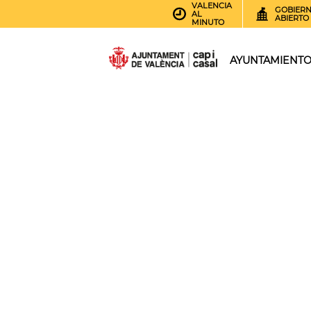
VALENCIA
GOBIER
AL
ABIERTO
MINUTO
AYUNTAMIENT