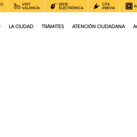
NO
VISIT
SEDE
CITA
A
VALENCIA
ELECTRÓNICA
PREVIA
O
LA CIUDAD
TRÁMITES
ATENCIÓN CIUDADANA
A