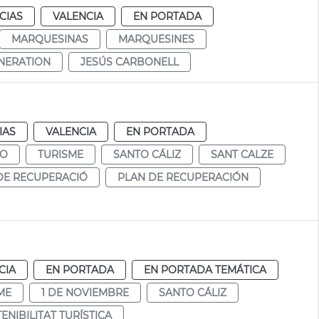
CIAS
VALENCIA
EN PORTADA
MARQUESINAS
MARQUESINES
NERATION
JESÚS CARBONELL
IAS
VALENCIA
EN PORTADA
MO
TURISME
SANTO CÁLIZ
SANT CALZE
DE RECUPERACIÓ
PLAN DE RECUPERACIÓN
CIA
EN PORTADA
EN PORTADA TEMÁTICA
ME
1 DE NOVIEMBRE
SANTO CÁLIZ
ENIBILITAT TURÍSTICA