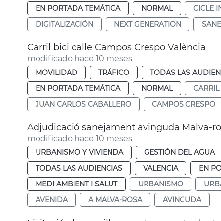
EN PORTADA TEMÁTICA
NORMAL
CICLE 
DIGITALIZACIÓN
NEXT GENERATION
SANE
Carril bici calle Campos Crespo València
modificado hace 10 meses
MOVILIDAD
TRÁFICO
TODAS LAS AUDIEN
EN PORTADA TEMÁTICA
NORMAL
CARRIL 
JUAN CARLOS CABALLERO
CAMPOS CRESPO
Adjudicació sanejament avinguda Malva-r
modificado hace 10 meses
URBANISMO Y VIVIENDA
GESTIÓN DEL AGUA
TODAS LAS AUDIENCIAS
VALENCIA
EN P
MEDI AMBIENT I SALUT
URBANISMO
URB
AVENIDA
A MALVA-ROSA
AVINGUDA