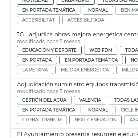
MOVILIDAD
URBANISMO
TODAS LAS AUD
EN PORTADA TEMÁTICA
NORMAL
BENIMA
ACCESIBILITAT
ACCESIBILITADA
JGL adjudica obras mejora energética centr
modificado hace 5 meses
EDUCACIÓN Y DEPORTE
WEB FDM
TODA
EN PORTADA
EN PORTADA TEMÁTICA
NO
LA PETXINA
MEJORA ENERGÉTICA
MILLO
Adjudicación suministro equipos transmisión
modificado hace 5 meses
GESTIÓN DEL AGUA
VALENCIA
TODAS LA
EN PORTADA TEMÁTICA
NORMAL
CICLE 
GLOBAL OMNIUM
NEXT GENERATION
XAR
El Ayuntamiento presenta resumen ejecutiv