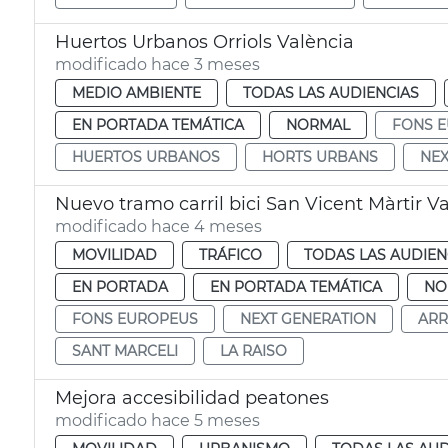
Huertos Urbanos Orriols València
modificado hace 3 meses
MEDIO AMBIENTE
TODAS LAS AUDIENCIAS
EN PORTADA TEMÁTICA
NORMAL
FONS 
HUERTOS URBANOS
HORTS URBANS
NEX
Nuevo tramo carril bici San Vicent Màrtir V
modificado hace 4 meses
MOVILIDAD
TRÁFICO
TODAS LAS AUDIEN
EN PORTADA
EN PORTADA TEMÁTICA
NO
FONS EUROPEUS
NEXT GENERATION
ARR
SANT MARCELI
LA RAISO
Mejora accesibilidad peatones
modificado hace 5 meses