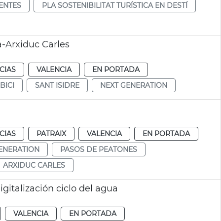
ENTES
PLA SOSTENIBILITAT TURÍSTICA EN DESTÍ
a-Arxiduc Carles
CIAS
VALENCIA
EN PORTADA
BICI
SANT ISIDRE
NEXT GENERATION
CIAS
PATRAIX
VALENCIA
EN PORTADA
ENERATION
PASOS DE PEATONES
ARXIDUC CARLES
gitalización ciclo del agua
VALENCIA
EN PORTADA