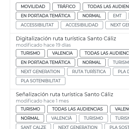
MOVILIDAD
TRÁFICO
TODAS LAS AUDIEN
EN PORTADA TEMÁTICA
NORMAL
EMT
ACCESSIBILITAT
ACCESIBILIDAD
NEXT GE
Digitalización ruta turística Santo Cáliz
modificado hace 19 días
TURISMO
VALENCIA
TODAS LAS AUDIENC
EN PORTADA TEMÁTICA
NORMAL
TURIS
NEXT GENERATION
RUTA TURÍSTICA
PLA 
PLA SOTENIBILITAT
Señalización ruta turística Santo Cáliz
modificado hace 1 mes
TURISMO
TODAS LAS AUDIENCIAS
VALEN
NORMAL
VALENCIÀ
TURISMO
TURIS
SANT CALZE
NEXT GENERATION
PLA SOST