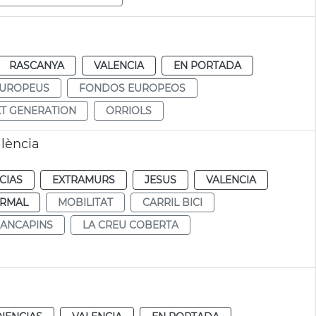
RASCANYA
VALENCIA
EN PORTADA
EUROPEUS
FONDOS EUROPEOS
T GENERATION
ORRIOLS
alència
CIAS
EXTRAMURS
JESUS
VALENCIA
RMAL
MOBILITAT
CARRIL BICI
ANCAPINS
LA CREU COBERTA