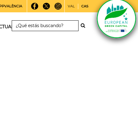
PPVALÈNCIA
VAL
CAS
CTUALIDAD