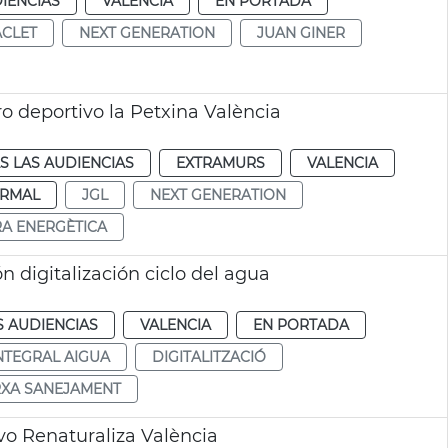
IENCIAS
VALENCIA
EN PORTADA
CLET
NEXT GENERATION
JUAN GINER
o deportivo la Petxina València
S LAS AUDIENCIAS
EXTRAMURS
VALENCIA
RMAL
JGL
NEXT GENERATION
RA ENERGÈTICA
 digitalización ciclo del agua
S AUDIENCIAS
VALENCIA
EN PORTADA
INTEGRAL AIGUA
DIGITALITZACIÓ
XA SANEJAMENT
o Renaturaliza València