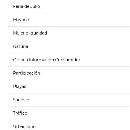
Feria de Julio
Mayores
Mujer e Igualdad
Naturia
Oficina Información Consumidor
Participación
Playas
Sanidad
Tráfico
Urbanismo