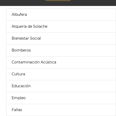
Albufera
Alquería de Solache
Bienestar Social
Bomberos
Contaminación Acústica
Cultura
Educación
Empleo
Fallas