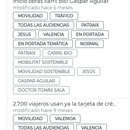
Inicio obras carril bici Gaspar Aguilar
modificado hace 6 meses
MOVILIDAD
TRÁFICO
TODAS LAS AUDIENCIAS
PATRAIX
JESUS
VALENCIA
EN PORTADA
EN PORTADA TEMÁTICA
NORMAL
PATRAIX
CARRIL BICI
MOBILITAT SOSTENIBLE
MOVILIDAD SOSTENIBLE
JESÚS
GASPAR AGUILAR
DOCTOR TOMÁS SALA
2.700 viajeros usan ya la tarjeta de crédito ‘MovimEMT’
modificado hace 9 meses
MOVILIDAD
VALENCIA
TODAS LAS AUDIENCIAS
VALENCIA