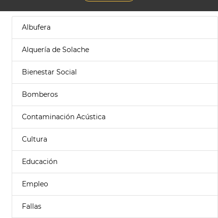
Albufera
Alquería de Solache
Bienestar Social
Bomberos
Contaminación Acústica
Cultura
Educación
Empleo
Fallas