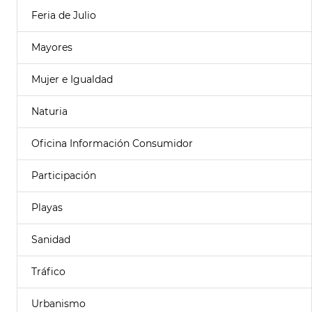
Feria de Julio
Mayores
Mujer e Igualdad
Naturia
Oficina Información Consumidor
Participación
Playas
Sanidad
Tráfico
Urbanismo