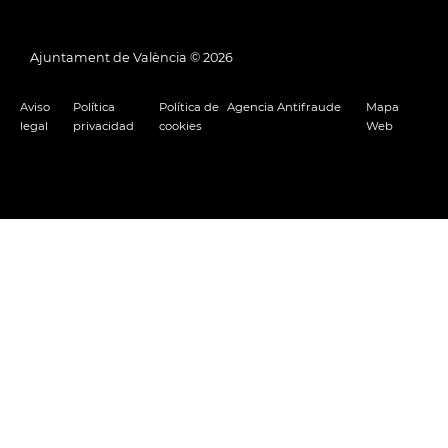
Ajuntament de València ©
2026
Aviso
Política
Política de
Agencia Antifraude
Mapa
legal
privacidad
cookies
Web