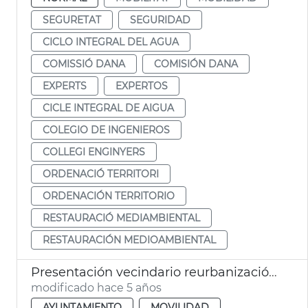
SEGURETAT
SEGURIDAD
CICLO INTEGRAL DEL AGUA
COMISSIÓ DANA
COMISIÓN DANA
EXPERTS
EXPERTOS
CICLE INTEGRAL DE AIGUA
COLEGIO DE INGENIEROS
COLLEGI ENGINYERS
ORDENACIÓ TERRITORI
ORDENACIÓN TERRITORIO
RESTAURACIÓ MEDIAMBIENTAL
RESTAURACIÓN MEDIOAMBIENTAL
Presentación vecindario reurbanización plaza Russafa
modificado hace 5 años
AYUNTAMIENTO
MOVILIDAD