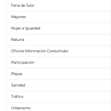
Feria de Julio
Mayores
Mujer e Igualdad
Naturia
Oficina Información Consumidor
Participación
Playas
Sanidad
Tráfico
Urbanismo