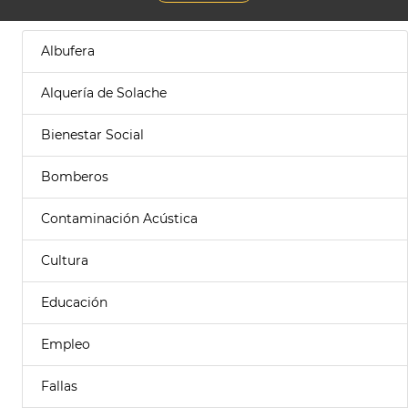
Albufera
Alquería de Solache
Bienestar Social
Bomberos
Contaminación Acústica
Cultura
Educación
Empleo
Fallas