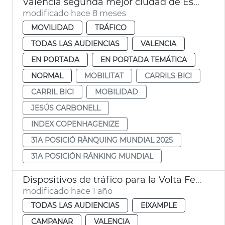
València segunda mejor ciudad de España para moverse en bici
modificado hace 8 meses
MOVILIDAD
TRÁFICO
TODAS LAS AUDIENCIAS
VALENCIA
EN PORTADA
EN PORTADA TEMÁTICA
NORMAL
MOBILITAT
CARRILS BICI
CARRIL BICI
MOBILIDAD
JESÚS CARBONELL
INDEX COPENHAGENIZE
31A POSICIÓ RÀNQUING MUNDIAL 2025
31A POSICIÓN RÁNKING MUNDIAL
Dispositivos de tráfico para la Volta Femenina de la CV y el carnaval de Russafa
modificado hace 1 año
TODAS LAS AUDIENCIAS
EIXAMPLE
CAMPANAR
VALENCIA