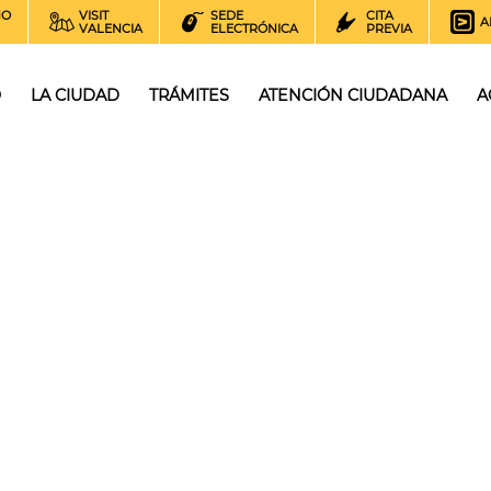
NO
VISIT
SEDE
CITA
A
VALENCIA
ELECTRÓNICA
PREVIA
O
LA CIUDAD
TRÁMITES
ATENCIÓN CIUDADANA
A