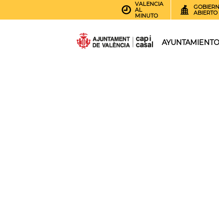
VALENCIA
GOBIER
AL
ABIERTO
MINUTO
AYUNTAMIENT