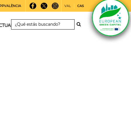
PPVALÈNCIA
VAL
CAS
CTUALIDAD